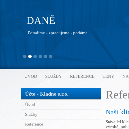
DANĚ
Poradíme - zpracujeme - podáme
ÚVOD
SLUŽBY
REFERENCE
CENY
NA
Refe
Účto - Kladno s.r.o.
Úvod
Naši kli
Služby
Stávající kli
Reference
výrobě, poho