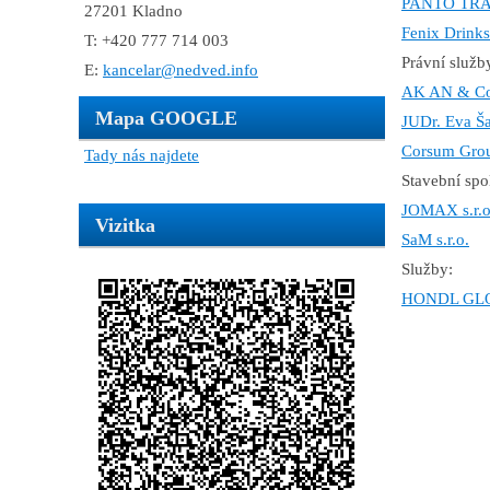
PANTO TRAD
27201 Kladno
Fenix Drinks
T: +420 777 714 003
Právní služb
E:
kancelar@nedved.info
AK AN & Co
Mapa GOOGLE
JUDr. Eva Š
Corsum Grou
Tady nás najdete
Stavební spo
JOMAX s.r.o
Vizitka
SaM s.r.o.
Služby:
HONDL GLO