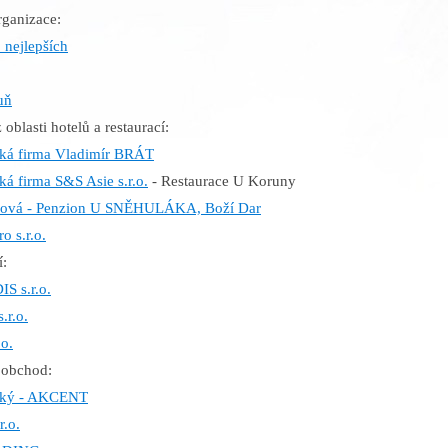
rganizace:
 nejlepších
uň
 oblasti hotelů a restaurací:
ká firma Vladimír BRÁT
á firma S&S Asie s.r.o.
- Restaurace U Koruny
lová - Penzion U SNĚHULÁKA, Boží Dar
o s.r.o.
í:
 s.r.o.
r.o.
.o.
oobchod:
ský - AKCENT
.o.