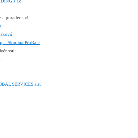
ING s.r.o.
y a poradenství:
.
ašková
p - Skupina ProRate
lečnosti:
.
BAL SERVICES a.s.