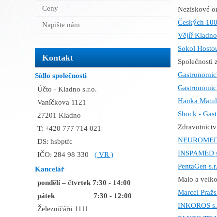
Ceny
Neziskové o
Českých 100
Napište nám
Vějíř Kladno
Sokol Hosto
Kontakt
Společnosti z
Gastronomic
Sídlo společnosti
Gastronomick
Účto - Kladno s.r.o.
Hanka Matu
Vaníčkova 1121
Shock - Gastr
27201 Kladno
Zdravotnictv
T: +420 777 714 021
NEUROMEDIS
DS: hsbptfc
INSPAMED s.
IČO: 284 98 330
( VR )
PentaGen s.r
Kancelář
Malo a velk
pondělí – čtvrtek 7:30 - 14:00
Marcel Praž
pátek 7:30 - 12:00
INKOROS s.r
Železničářů 1111