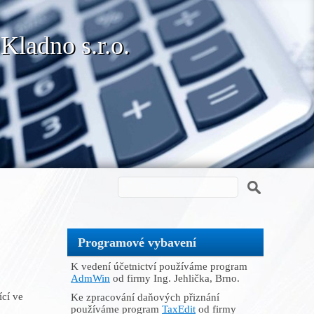
 Kladno s.r.o.
Programové vybavení
K vedení účetnictví používáme program
AdmWin
od firmy Ing. Jehlička, Brno.
ící ve
Ke zpracování daňových přiznání
používáme program
TaxEdit
od firmy