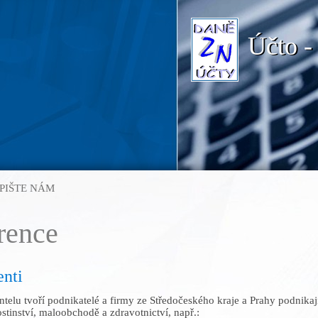
Účto -
PIŠTE NÁM
rence
enti
entelu tvoří podnikatelé a firmy ze Středočeského kraje a Prahy podnikaj
stinství, maloobchodě a zdravotnictví, např.: