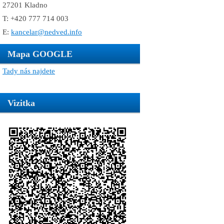
27201 Kladno
T: +420 777 714 003
E:
kancelar@nedved.info
Mapa GOOGLE
Tady nás najdete
Vizitka