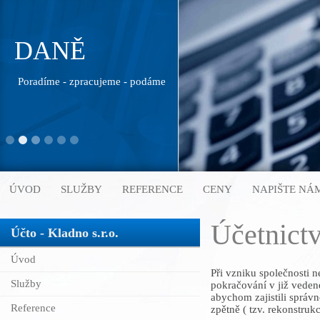
MZDY
Připravíme - zajistíme podání přehledů SP, ZP, FÚ
ÚVOD
SLUŽBY
REFERENCE
CENY
NAPIŠTE NÁ
Účetnictv
Účto - Kladno s.r.o.
Úvod
Při vzniku společnosti n
Služby
pokračování v již vede
abychom zajistili správ
Reference
zpětně ( tzv. rekonstrukc