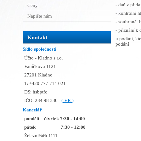
- daň z přid
Ceny
- kontrolní 
Napište nám
- souhrnné h
- přiznání k
Kontakt
u podání, kt
podání
Sídlo společnosti
Účto - Kladno s.r.o.
Vaníčkova 1121
27201 Kladno
T: +420 777 714 021
DS: hsbptfc
IČO: 284 98 330
( VR )
Kancelář
pondělí – čtvrtek 7:30 - 14:00
pátek 7:30 - 12:00
Železničářů 1111