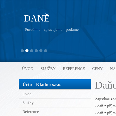
DANĚ
Poradíme - zpracujeme - podáme
ÚVOD
SLUŽBY
REFERENCE
CENY
NA
Daňo
Účto - Kladno s.r.o.
Úvod
Zajistíme zp
Služby
- daň z příj
Reference
- daň z příj