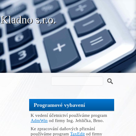
 Kladno s.r.o.
Programové vybavení
K vedení účetnictví používáme program
AdmWin
od firmy Ing. Jehlička, Brno.
Ke zpracování daňových přiznání
používáme program
TaxEdit
od firmy