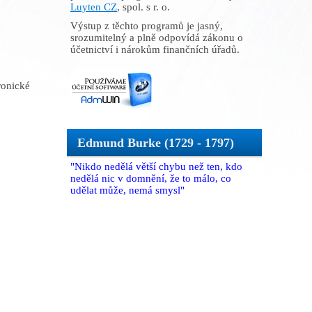
Luyten CZ
, spol. s r. o.
Výstup z těchto programů je jasný,
srozumitelný a plně odpovídá zákonu o
účetnictví i nárokům finančních úřadů.
ronické
Edmund Burke (1729 - 1797)
"Nikdo nedělá větší chybu než ten, kdo
nedělá nic v domnění, že to málo, co
udělat může, nemá smysl"