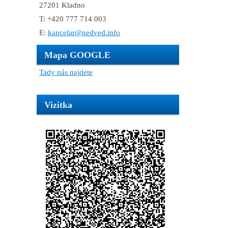
27201 Kladno
T: +420 777 714 003
E:
kancelar@nedved.info
Mapa GOOGLE
Tady nás najdete
Vizitka