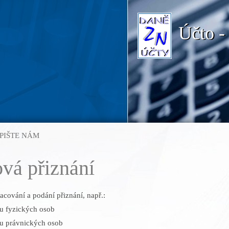
Účto -
PIŠTE NÁM
vá přiznání
racování a podání přiznání, např.:
mu fyzických osob
mu právnických osob