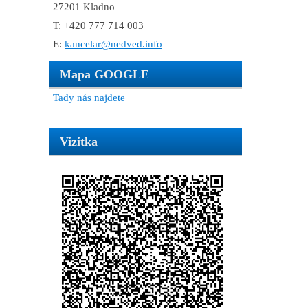
27201 Kladno
T: +420 777 714 003
E:
kancelar@nedved.info
Mapa GOOGLE
Tady nás najdete
Vizitka