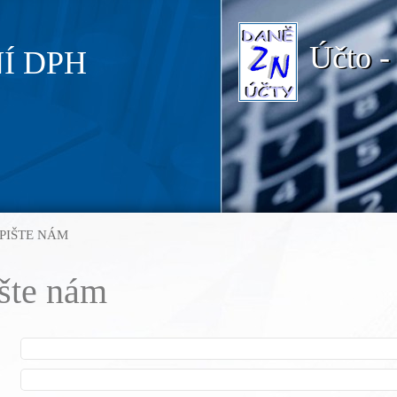
Účto -
Í DPH
PIŠTE NÁM
šte nám