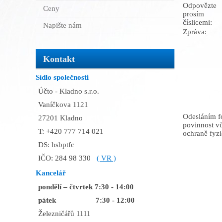
Odpovězte
Ceny
prosím
číslicemi:
Napište nám
Zpráva:
Kontakt
Sídlo společnosti
Účto - Kladno s.r.o.
Vaníčkova 1121
Odesláním f
27201 Kladno
povinnost v
T: +420 777 714 021
ochraně fyz
DS: hsbptfc
IČO: 284 98 330
( VR )
Kancelář
pondělí – čtvrtek 7:30 - 14:00
pátek 7:30 - 12:00
Železničářů 1111