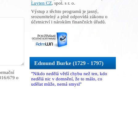
Luyten CZ
, spol. s r. o.
Výstup z těchto programů je jasný,
srozumitelný a plně odpovídá zákonu o
účetnictví i nárokům finančních úřadů.
Edmund Burke (1729 - 1797)
ormační
"Nikdo nedělá větší chybu než ten, kdo
016/679 o
nedělá nic v domnění, že to málo, co
udělat může, nemá smysl"