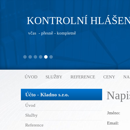
KONTROLNÍ HLÁŠEN
včas - přesně - kompletně
ÚVOD
SLUŽBY
REFERENCE
CENY
NA
Napi
Účto - Kladno s.r.o.
Úvod
Jméno:
Služby
Email:
Reference