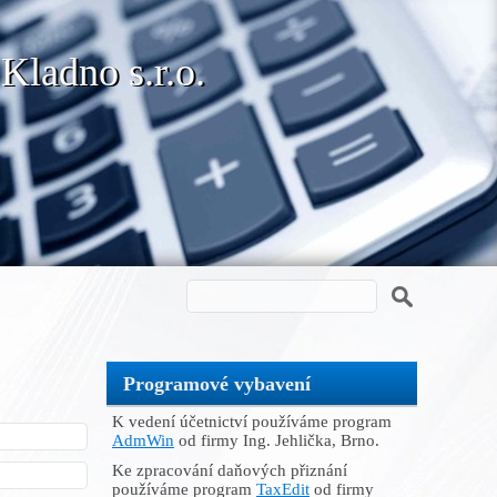
 Kladno s.r.o.
Programové vybavení
K vedení účetnictví používáme program
AdmWin
od firmy Ing. Jehlička, Brno.
Ke zpracování daňových přiznání
používáme program
TaxEdit
od firmy